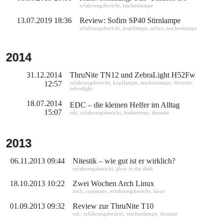
erfahrungsbericht
,
taschenlampe
13.07.2019 18:36
Review: Sofirn SP40 Stirnlampe
erfahrungsbericht
,
kopflampe
,
sofirn
,
taschenlampe
2014
31.12.2014
ThruNite TN12 und ZebraLight H52Fw
12:57
erfahrungsbericht
,
kopflampe
,
taschenlampe
,
thrunite
,
zebralight
18.07.2014
EDC – die kleinen Helfer im Alltag
15:07
edc
,
erfahrungsbericht
,
leatherman
,
thrunite
2013
06.11.2013 09:44
Nitestik – wie gut ist er wirklich?
erfahrungsbericht
,
glow in the dark
18.10.2013 10:22
Zwei Wochen Arch Linux
arch
,
computer
,
erfahrungsbericht
,
linux
01.09.2013 09:32
Review zur ThruNite T10
edc
,
erfahrungsbericht
,
taschenlampe
,
thrunite