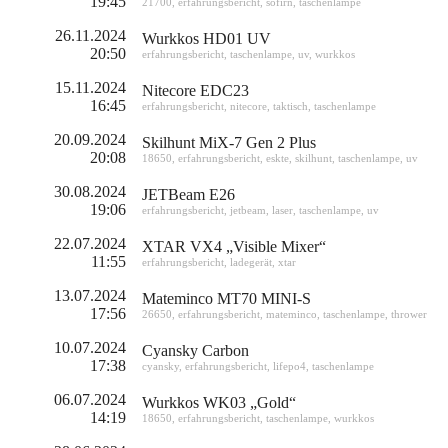
19:45
21700
,
erfahrungsbericht
,
sofirn
,
taschenlampe
26.11.2024
Wurkkos HD01 UV
20:50
erfahrungsbericht
,
taschenlampe
,
uv
,
wurkkos
15.11.2024
Nitecore EDC23
16:45
erfahrungsbericht
,
nitecore
,
taktisch
,
taschenlampe
20.09.2024
Skilhunt MiX-7 Gen 2 Plus
20:08
18650
,
erfahrungsbericht
,
eskte
,
skilhunt
,
taschenlampe
,
uv
30.08.2024
JETBeam E26
19:06
erfahrungsbericht
,
jetbeam
,
laser
,
taschenlampe
,
uv
22.07.2024
XTAR VX4 „Visible Mixer“
11:55
erfahrungsbericht
,
ladegerät
,
xtar
13.07.2024
Mateminco MT70 MINI-S
17:56
26650
,
erfahrungsbericht
,
mateminco
,
taschenlampe
,
thrower
10.07.2024
Cyansky Carbon
17:38
cyansky
,
erfahrungsbericht
,
lifepo4
,
taschenlampe
06.07.2024
Wurkkos WK03 „Gold“
14:19
18650
,
erfahrungsbericht
,
taschenlampe
,
wurkkos