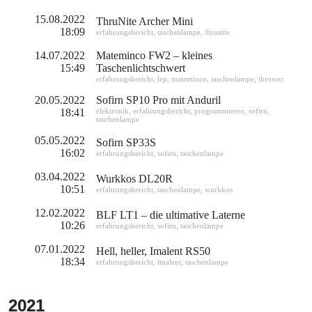
15.08.2022
ThruNite Archer Mini
18:09
erfahrungsbericht
,
taschenlampe
,
thrunite
14.07.2022
Mateminco FW2 – kleines
15:49
Taschenlichtschwert
erfahrungsbericht
,
lep
,
mateminco
,
taschenlampe
,
thrower
20.05.2022
Sofirn SP10 Pro mit Anduril
18:41
elektronik
,
erfahrungsbericht
,
programmieren
,
sofirn
,
taschenlampe
05.05.2022
Sofirn SP33S
16:02
erfahrungsbericht
,
sofirn
,
taschenlampe
03.04.2022
Wurkkos DL20R
10:51
erfahrungsbericht
,
taschenlampe
,
wurkkos
12.02.2022
BLF LT1 – die ultimative Laterne
10:26
erfahrungsbericht
,
sofirn
,
taschenlampe
07.01.2022
Hell, heller, Imalent RS50
18:34
erfahrungsbericht
,
imalent
,
taschenlampe
2021