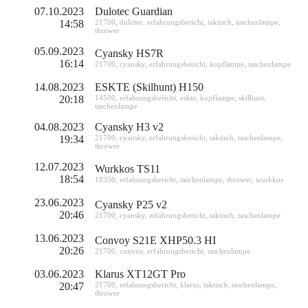
07.10.2023
Dulotec Guardian
14:58
21700
,
dulotec
,
erfahrungsbericht
,
taktisch
,
taschenlampe
,
thrower
05.09.2023
Cyansky HS7R
16:14
21700
,
cyansky
,
erfahrungsbericht
,
kopflampe
,
taschenlampe
14.08.2023
ESKTE (Skilhunt) H150
20:18
14500
,
erfahrungsbericht
,
eskte
,
kopflampe
,
skilhunt
,
taschenlampe
04.08.2023
Cyansky H3 v2
19:34
21700
,
cyansky
,
erfahrungsbericht
,
taktisch
,
taschenlampe
,
thrower
12.07.2023
Wurkkos TS11
18:54
18350
,
erfahrungsbericht
,
taschenlampe
,
thrower
,
wurkkos
23.06.2023
Cyansky P25 v2
20:46
21700
,
cyansky
,
erfahrungsbericht
,
taktisch
,
taschenlampe
13.06.2023
Convoy S21E XHP50.3 HI
20:26
21700
,
convoy
,
erfahrungsbericht
,
taschenlampe
03.06.2023
Klarus XT12GT Pro
20:47
21700
,
erfahrungsbericht
,
klarus
,
taktisch
,
taschenlampe
,
thrower