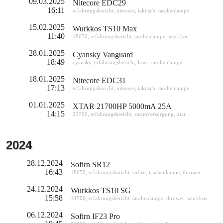
09.03.2025
Nitecore EDC29
16:11
erfahrungsbericht
,
nitecore
,
taktisch
,
taschenlampe
15.02.2025
Wurkkos TS10 Max
11:40
18650
,
erfahrungsbericht
,
taschenlampe
,
wurkkos
28.01.2025
Cyansky Vanguard
18:49
cyansky
,
erfahrungsbericht
,
laser
,
taschenlampe
18.01.2025
Nitecore EDC31
17:13
erfahrungsbericht
,
nitecore
,
taktisch
,
taschenlampe
01.01.2025
XTAR 21700HP 5000mA 25A
14:15
21700
,
erfahrungsbericht
,
stromversorgung
,
xtar
2024
28.12.2024
Sofirn SR12
16:43
18650
,
erfahrungsbericht
,
sofirn
,
taschenlampe
,
thrower
24.12.2024
Wurkkos TS10 SG
15:58
14500
,
erfahrungsbericht
,
taschenlampe
,
thrower
,
wurkkos
06.12.2024
Sofirn IF23 Pro