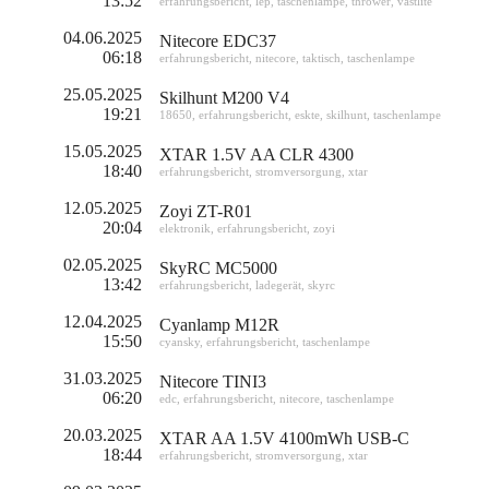
13:52
erfahrungsbericht
,
lep
,
taschenlampe
,
thrower
,
vastlite
04.06.2025
Nitecore EDC37
06:18
erfahrungsbericht
,
nitecore
,
taktisch
,
taschenlampe
25.05.2025
Skilhunt M200 V4
19:21
18650
,
erfahrungsbericht
,
eskte
,
skilhunt
,
taschenlampe
15.05.2025
XTAR 1.5V AA CLR 4300
18:40
erfahrungsbericht
,
stromversorgung
,
xtar
12.05.2025
Zoyi ZT-R01
20:04
elektronik
,
erfahrungsbericht
,
zoyi
02.05.2025
SkyRC MC5000
13:42
erfahrungsbericht
,
ladegerät
,
skyrc
12.04.2025
Cyanlamp M12R
15:50
cyansky
,
erfahrungsbericht
,
taschenlampe
31.03.2025
Nitecore TINI3
06:20
edc
,
erfahrungsbericht
,
nitecore
,
taschenlampe
20.03.2025
XTAR AA 1.5V 4100mWh USB-C
18:44
erfahrungsbericht
,
stromversorgung
,
xtar