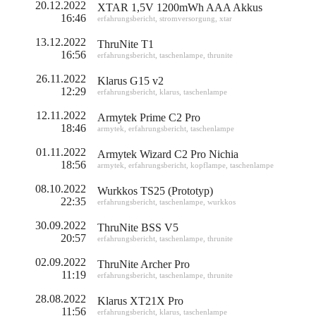
20.12.2022
XTAR 1,5V 1200mWh AAA Akkus
16:46
erfahrungsbericht
,
stromversorgung
,
xtar
13.12.2022
ThruNite T1
16:56
erfahrungsbericht
,
taschenlampe
,
thrunite
26.11.2022
Klarus G15 v2
12:29
erfahrungsbericht
,
klarus
,
taschenlampe
12.11.2022
Armytek Prime C2 Pro
18:46
armytek
,
erfahrungsbericht
,
taschenlampe
01.11.2022
Armytek Wizard C2 Pro Nichia
18:56
armytek
,
erfahrungsbericht
,
kopflampe
,
taschenlampe
08.10.2022
Wurkkos TS25 (Prototyp)
22:35
erfahrungsbericht
,
taschenlampe
,
wurkkos
30.09.2022
ThruNite BSS V5
20:57
erfahrungsbericht
,
taschenlampe
,
thrunite
02.09.2022
ThruNite Archer Pro
11:19
erfahrungsbericht
,
taschenlampe
,
thrunite
28.08.2022
Klarus XT21X Pro
11:56
erfahrungsbericht
,
klarus
,
taschenlampe