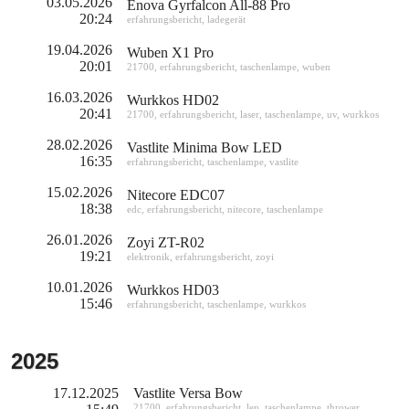
03.05.2026
Enova Gyrfalcon All-88 Pro
20:24
erfahrungsbericht
,
ladegerät
19.04.2026
Wuben X1 Pro
20:01
21700
,
erfahrungsbericht
,
taschenlampe
,
wuben
16.03.2026
Wurkkos HD02
20:41
21700
,
erfahrungsbericht
,
laser
,
taschenlampe
,
uv
,
wurkkos
28.02.2026
Vastlite Minima Bow LED
16:35
erfahrungsbericht
,
taschenlampe
,
vastlite
15.02.2026
Nitecore EDC07
18:38
edc
,
erfahrungsbericht
,
nitecore
,
taschenlampe
26.01.2026
Zoyi ZT-R02
19:21
elektronik
,
erfahrungsbericht
,
zoyi
10.01.2026
Wurkkos HD03
15:46
erfahrungsbericht
,
taschenlampe
,
wurkkos
2025
17.12.2025
Vastlite Versa Bow
21700
,
erfahrungsbericht
,
lep
,
taschenlampe
,
thrower
,