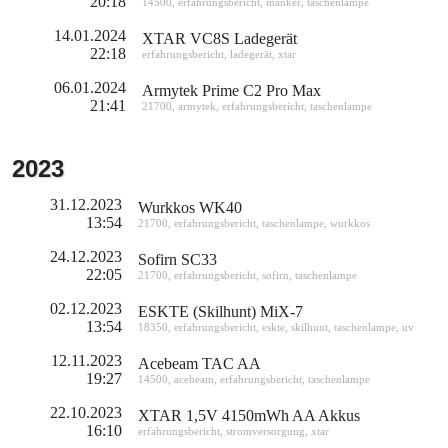
20:18
14500
,
erfahrungsbericht
,
manker
,
taschenlampe
14.01.2024
XTAR VC8S Ladegerät
22:18
erfahrungsbericht
,
ladegerät
,
xtar
06.01.2024
Armytek Prime C2 Pro Max
21:41
21700
,
armytek
,
erfahrungsbericht
,
taschenlampe
2023
31.12.2023
Wurkkos WK40
13:54
21700
,
erfahrungsbericht
,
taschenlampe
,
wurkkos
24.12.2023
Sofirn SC33
22:05
21700
,
erfahrungsbericht
,
sofirn
,
taschenlampe
02.12.2023
ESKTE (Skilhunt) MiX-7
13:54
18350
,
erfahrungsbericht
,
eskte
,
skilhunt
,
taschenlampe
,
uv
12.11.2023
Acebeam TAC AA
19:27
14500
,
acebeam
,
erfahrungsbericht
,
taschenlampe
22.10.2023
XTAR 1,5V 4150mWh AA Akkus
16:10
erfahrungsbericht
,
stromversorgung
,
xtar