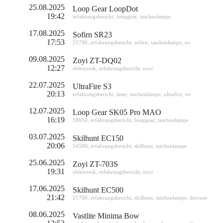
25.08.2025
Loop Gear LoopDot
19:42
erfahrungsbericht
,
loopgear
,
taschenlampe
17.08.2025
Sofirn SR23
17:53
21700
,
erfahrungsbericht
,
sofirn
,
taschenlampe
,
uv
09.08.2025
Zoyi ZT-DQ02
12:27
elektronik
,
erfahrungsbericht
,
zoyi
22.07.2025
UltraFire S3
20:13
erfahrungsbericht
,
laser
,
taschenlampe
,
ultrafire
,
uv
12.07.2025
Loop Gear SK05 Pro MAO
16:19
18650
,
erfahrungsbericht
,
loopgear
,
taschenlampe
03.07.2025
Skilhunt EC150
20:06
14500
,
erfahrungsbericht
,
skilhunt
,
taschenlampe
25.06.2025
Zoyi ZT-703S
19:31
elektronik
,
erfahrungsbericht
,
zoyi
17.06.2025
Skilhunt EC500
21:42
21700
,
erfahrungsbericht
,
skilhunt
,
taschenlampe
,
thrower
08.06.2025
Vastlite Minima Bow