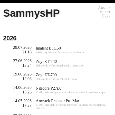
Archiv
SammysHP
Suche
Über
2026
29.07.2026
Imalent BTL50
21:16
erfahrungsbericht
,
imalent
,
taschenlampe
27.06.2026
Zoyi ZT-T12
13:24
elektronik
,
erfahrungsbericht
,
löten
,
zoyi
19.06.2026
Zoyi ZT-700
12:08
elektronik
,
erfahrungsbericht
,
zoyi
14.06.2026
Nitecore P27iX
15:26
21700
,
erfahrungsbericht
,
nitecore
,
taktisch
,
taschenlampe
14.05.2026
Armytek Predator Pro Max
17:28
21700
,
armytek
,
erfahrungsbericht
,
taktisch
,
taschenlampe
,
thrower