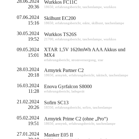
28.06.2024
Wurkkos FC11C
20:36
18650
,
erfahrungsbericht
,
taschenlampe
,
wurkkos
07.06.2024
Skilhunt EC200
15:16
18650
,
erfahrungsbericht
,
eskte
,
skilhunt
,
taschenlampe
30.05.2024
Wurkkos TS26S
19:52
21700
,
erfahrungsbericht
,
taschenlampe
,
wurkkos
09.05.2024
XTAR 1,5V 1620mWh AAA Akkus und
15:01
MX4
erfahrungsbericht
,
stromversorgung
,
xtar
28.03.2024
Armytek Partner C2
20:18
18650
,
armytek
,
erfahrungsbericht
,
taktisch
,
taschenlampe
16.03.2024
Enova Gyrfalcon S8000
11:28
erfahrungsbericht
,
ladegerät
21.02.2024
Sofirn SC13
20:26
18350
,
erfahrungsbericht
,
sofirn
,
taschenlampe
05.02.2024
Armytek Prime C2 (ohne „Pro“)
19:51
18650
,
armytek
,
erfahrungsbericht
,
taschenlampe
27.01.2024
Manker E05 II