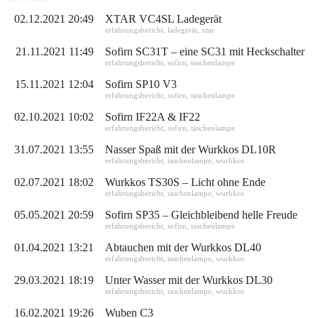
02.12.2021 20:49
XTAR VC4SL Ladegerät
erfahrungsbericht
,
ladegerät
,
xtar
21.11.2021 11:49
Sofirn SC31T – eine SC31 mit Heckschalter
erfahrungsbericht
,
sofirn
,
taschenlampe
15.11.2021 12:04
Sofirn SP10 V3
erfahrungsbericht
,
sofirn
,
taschenlampe
02.10.2021 10:02
Sofirn IF22A & IF22
erfahrungsbericht
,
sofirn
,
taschenlampe
31.07.2021 13:55
Nasser Spaß mit der Wurkkos DL10R
erfahrungsbericht
,
taschenlampe
,
wurkkos
02.07.2021 18:02
Wurkkos TS30S – Licht ohne Ende
erfahrungsbericht
,
taschenlampe
,
wurkkos
05.05.2021 20:59
Sofirn SP35 – Gleichbleibend helle Freude
erfahrungsbericht
,
sofirn
,
taschenlampe
01.04.2021 13:21
Abtauchen mit der Wurkkos DL40
erfahrungsbericht
,
taschenlampe
,
wurkkos
29.03.2021 18:19
Unter Wasser mit der Wurkkos DL30
erfahrungsbericht
,
taschenlampe
,
wurkkos
16.02.2021 19:26
Wuben C3