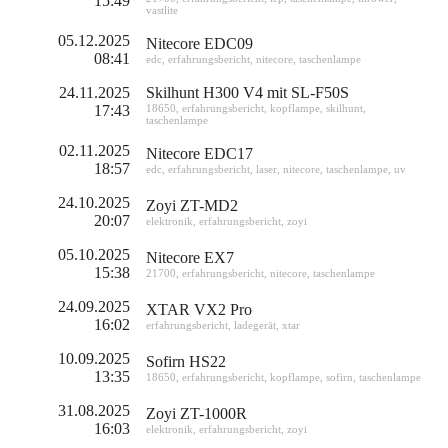
15:49
vastlite
05.12.2025
Nitecore EDC09
08:41
edc
,
erfahrungsbericht
,
nitecore
,
taschenlampe
24.11.2025
Skilhunt H300 V4 mit SL-F50S
17:43
18650
,
erfahrungsbericht
,
kopflampe
,
skilhunt
,
taschenlampe
02.11.2025
Nitecore EDC17
18:57
edc
,
erfahrungsbericht
,
laser
,
nitecore
,
taschenlampe
,
uv
24.10.2025
Zoyi ZT-MD2
20:07
elektronik
,
erfahrungsbericht
,
zoyi
05.10.2025
Nitecore EX7
15:38
21700
,
erfahrungsbericht
,
nitecore
,
taschenlampe
24.09.2025
XTAR VX2 Pro
16:02
erfahrungsbericht
,
ladegerät
,
xtar
10.09.2025
Sofirn HS22
13:35
18650
,
erfahrungsbericht
,
kopflampe
,
sofirn
,
taschenlampe
31.08.2025
Zoyi ZT-1000R
16:03
elektronik
,
erfahrungsbericht
,
zoyi