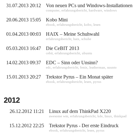
31.07.2013 20:12
Von neuen PCs und Windows-Installationen
computer
,
erfahrungsbericht
,
hardware
,
windows
20.06.2013 15:05
Kobo Mini
ebook
,
erfahrungsbericht
,
kobo
,
lesen
01.04.2013 00:03
HAIX – Meine Schuhwahl
erfahrungsbericht
,
haix
,
schuhe
05.03.2013 16:47
Die CeBIT 2013
cebit
,
erfahrungsbericht
,
ubuntu
14.02.2013 09:37
EDC – Sinn oder Unsinn?
edc
,
erfahrungsbericht
,
fenix
,
leatherman
,
suunto
15.01.2013 20:27
Trekstor Pyrus – Ein Monat später
ebook
,
erfahrungsbericht
,
lesen
,
pyrus
2012
26.12.2012 11:21
Linux auf dem ThinkPad X220
awesome wm
,
erfahrungsbericht
,
kde
,
linux
,
thinkpad
15.12.2012 22:25
Trekstor Pyrus - Der erste Eindruck
ebook
,
erfahrungsbericht
,
lesen
,
pyrus