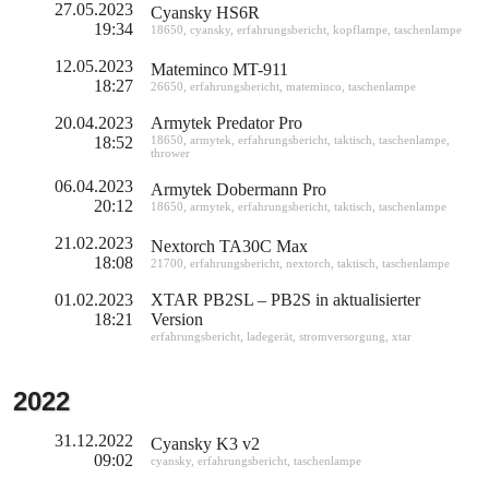
27.05.2023
Cyansky HS6R
19:34
18650
,
cyansky
,
erfahrungsbericht
,
kopflampe
,
taschenlampe
12.05.2023
Mateminco MT-911
18:27
26650
,
erfahrungsbericht
,
mateminco
,
taschenlampe
20.04.2023
Armytek Predator Pro
18:52
18650
,
armytek
,
erfahrungsbericht
,
taktisch
,
taschenlampe
,
thrower
06.04.2023
Armytek Dobermann Pro
20:12
18650
,
armytek
,
erfahrungsbericht
,
taktisch
,
taschenlampe
21.02.2023
Nextorch TA30C Max
18:08
21700
,
erfahrungsbericht
,
nextorch
,
taktisch
,
taschenlampe
01.02.2023
XTAR PB2SL – PB2S in aktualisierter
18:21
Version
erfahrungsbericht
,
ladegerät
,
stromversorgung
,
xtar
2022
31.12.2022
Cyansky K3 v2
09:02
cyansky
,
erfahrungsbericht
,
taschenlampe