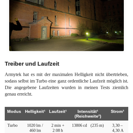
Treiber und Laufzeit
Armytek hat es mit der maximalen Helligkeit nicht übertrieben,
sodass selbst im Turbo eine ganz ordentliche Laufzeit möglich ist.
Die angegebene Laufzeiten wurden in meinen Tests ziemlich
genau erreicht.
Modus
Helligkeit¹
Laufzeit¹
Intensität¹
Strom³
(Reichweite²)
Turbo
1020 lm /
2 min +
13806 cd
(235 m)
3,30 –
460 lm
2:08 h
4,30 A