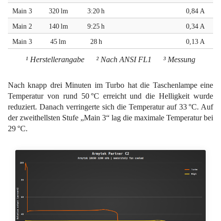
Main 3
320 lm
3:20 h
0,84 A
Main 2
140 lm
9:25 h
0,34 A
Main 3
45 lm
28 h
0,13 A
¹ Herstellerangabe ² Nach ANSI FL1 ³ Messung
Nach knapp drei Minuten im Turbo hat die Taschenlampe eine
Temperatur von rund 50 °C erreicht und die Helligkeit wurde
reduziert. Danach verringerte sich die Temperatur auf 33 °C. Auf
der zweithellsten Stufe „Main 3“ lag die maximale Temperatur bei
29 °C.