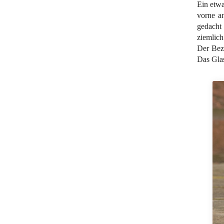
Ein etwa
vorne a
gedacht
ziemlich
Der Beze
Das Glas