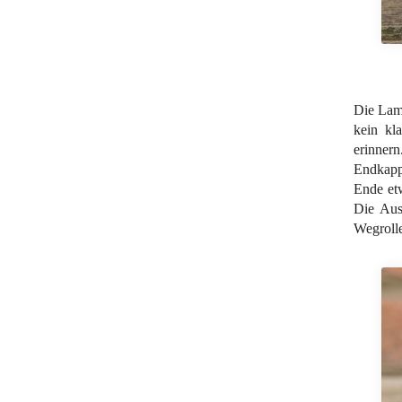
Die Lamp
kein kl
erinnern
Endkappe
Ende et
Die Aus
Wegrolle