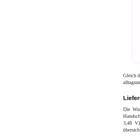
Gleich d
alltagst
Liefe
Die Wur
Handsch
3,48 V
übersich