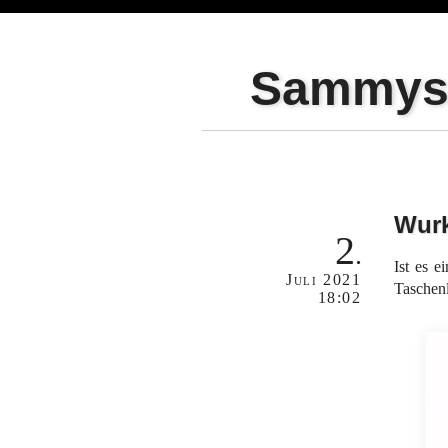
Sammy
Wurk
2
Ist es e
Juli
2021
Taschen
18:02