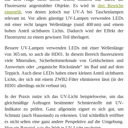
Fluoreszenz angestrahlter Objekte. Es wird in
drei Bereiche
eingeteilt
, von denen jedoch nur UV-A bei Taschenlampen
relevant ist. Vor allem günstige UV-Lampen verwenden LEDs
mit einer recht langen Wellenlänge (rund 400 nm) und einem
hohen Anteil sichtbaren Lichts. Dadurch wird der Effekt der
Fluoreszenz zu einem gewissen Teil überlagert.
Bessere UV-Lampen verwenden LEDs mit einer Wellenlänge
von 365 nm, so auch die HD01. In diesem Bereich fluoreszieren
viele Mineralien, Sicherheitsmerkmale von Geldscheinen und
Ausweisen oder „organische Rückstände“ im Bad und auf dem
Teppich. Auch diese LEDs haben einen kleinen Anteil sichtbaren
Lichts, der sich mit einem ZWB2-Filter eliminieren lässt (in der
HD01 allerdings nicht verbaut ist).
In der Praxis nutze ich das UV-Licht beispielsweise, um das
gleichmäßige Auftragen bestimmter Schmierstoffe mit UV-
Indikator zu prüfen. Ganz allgemein eignet es sich gut, um
Schmutz (auch Hausstaub) zu erkennen. Und schließlich eröffnet
es nicht selten eine ganz andere Perspektive auf die Umgebung.
Hier ein Beispiel, wie die Welt in UV-Licht erscheint: