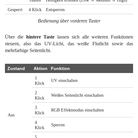
Halten
Helligkeit erhöhen (Low → Medium → High)
Gesperrt
4 Klick
Entsperren
Bedienung über vorderen Taster
Über die
hintere Taste
lassen sich alle weiteren Funktionen
steuern, also das UV-Licht, das weiße Flutlicht sowie das
mehrfarbige Seitenlicht.
Zustand
Aktion
Funktion
1
UV einschalten
Klick
2
Weißes Seitenlicht einschalten
Klick
3
RGB Effektmodus einschalten
Klick
Aus
4
Sperren
Klick
5