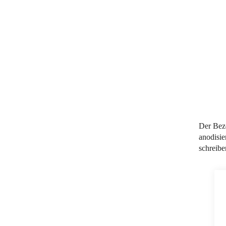
Der Beze
anodisie
schreibe