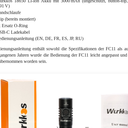
rkkos 18650 Li-Ion Akku mit 3000 mAh (ungeschützt, button-top,
91 V)
andschlaufe
ip (bereits montiert)
 Ersatz O-Ring
SB-C Ladekabel
dienungsanleitung (EN, DE, FR, ES, JP, RU)
ienungsanleitung enthält sowohl die Spezifikationen der FC11 als 
angenen Jahren wurde die Bedienung der FC11 leicht angepasst und dü
bernommen worden sein.