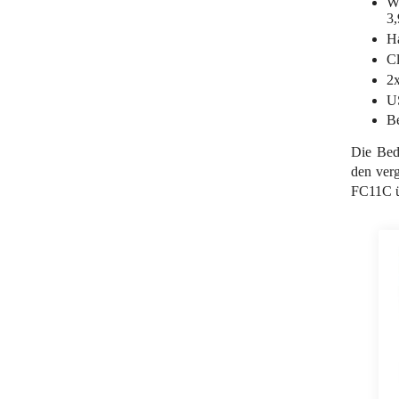
Wu
3,
H
Cl
2x
U
Be
Die Bed
den verg
FC11C ü