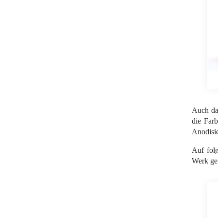
Auch das
die Farb
Anodisie
Auf fol
Werk gef