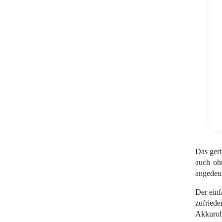
Das geri
auch ohn
angedeut
Der einf
zufried
Akkuroh