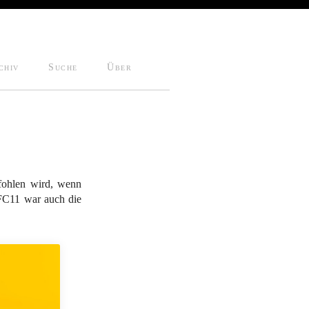
chiv
Suche
Über
pfohlen wird, wenn
 FC11 war auch die