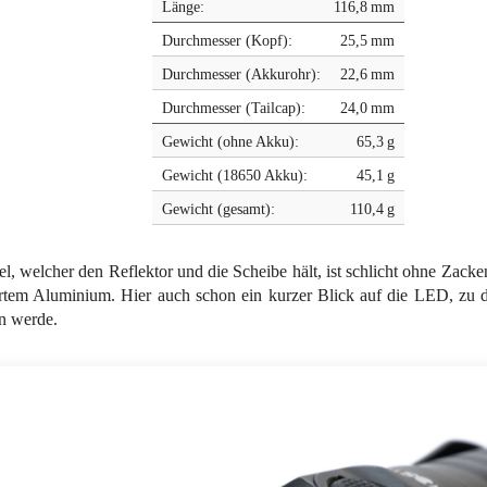
Länge:
116,8 mm
Durchmesser (Kopf):
25,5 mm
Durchmesser (Akkurohr):
22,6 mm
Durchmesser (Tailcap):
24,0 mm
Gewicht (ohne Akku):
65,3 g
Gewicht (18650 Akku):
45,1 g
Gewicht (gesamt):
110,4 g
l, welcher den Reflektor und die Scheibe hält, ist schlicht ohne Zacke
rtem Aluminium. Hier auch schon ein kurzer Blick auf die LED, zu d
n werde.