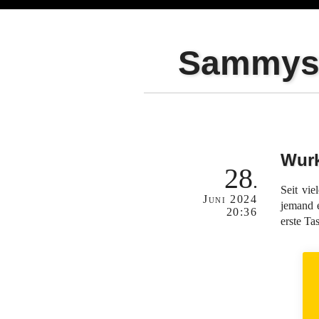
Sammy
Wur
28
Seit vi
Juni
2024
jemand e
20:36
erste Ta