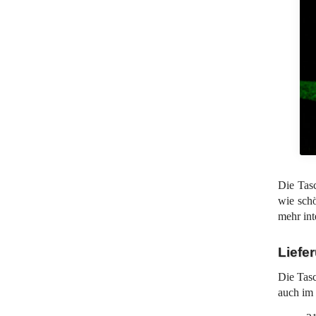
Die Tas
wie schö
mehr int
Liefe
Die Tas
auch im 