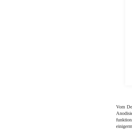
Vom Des
Anodisie
funktion
einigerm