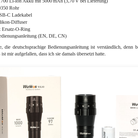
700 Li-Ion Akku mit 5000 mAh (3,70 V bei Lieferung)
0350 Rohr
SB-C Ladekabel
likon-Diffuser
 Ersatz-O-Ring
dienungsanleitung (EN, DE, CN)
e, die deutschsprachige Bedienungsanleitung ist verständlich, denn 
ist mir aufgefallen, dass ich sie damals übersetzt hatte.