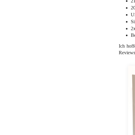
21
2
U
Si
2x
Be
Ich hoff
Reviews 