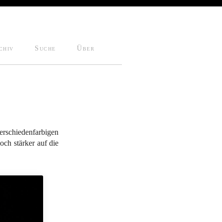
chiv
Suche
Über
erschiedenfarbigen
h stärker auf die