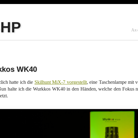
sHP
Ar
kkos WK40
zlich hatte ich die
Skilhunt MiX-7 vorgestellt
, eine Taschenlampe mit v
un halte ich die Wurkkos WK40 in den Händen, welche den Fokus noc
etzt.