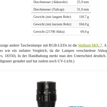
Durchmesser (Akkurohr):
25,9 mm
Durchmesser (Tailcap):
31,0 mm
Gewicht (mit langem Rohr):
118,7 g
Gewicht (mit kurzem Rohr):
104,0 g
Gewicht (21700 Akku):
69,0 g
inzige andere Taschenlampe mit RGB-LEDs ist die
Skilhunt MiX-7
. A
ies wie ein unfairer Vergleich, da die Lampen verschiedene Akk
vs. 18350). In der Handhabung merkt man den Unterschied deutlich.
ligraner gestaltet und hat zudem noch UV-Licht.)