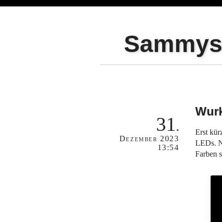
Sammy
Wur
31
Erst kür
Dezember
2023
LEDs. N
13:54
Farben s