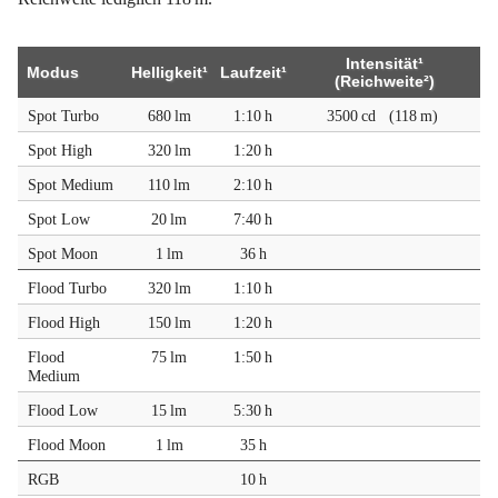
Intensität¹
Modus
Helligkeit¹
Laufzeit¹
(Reichweite²)
Spot Turbo
680 lm
1:10 h
3500 cd
(118 m)
Spot High
320 lm
1:20 h
Spot Medium
110 lm
2:10 h
Spot Low
20 lm
7:40 h
Spot Moon
1 lm
36 h
Flood Turbo
320 lm
1:10 h
Flood High
150 lm
1:20 h
Flood
75 lm
1:50 h
Medium
Flood Low
15 lm
5:30 h
Flood Moon
1 lm
35 h
RGB
10 h