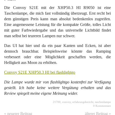
Die Convoy S21E mit der XHP50.3 HI R9050 ist eine
Taschenlampe, die mich fast vollständig überzeugt. Erst recht bei
dem günstigen Preis kann man absolut bedenkenlos zugreifen.
Eine angemessene Leistung für die kompakte Größe, tolles Licht
mit guter Farbwiedergabe und das universelle Lichtbild findet
man selbst bei teureren Lampen nur schwer.
Das UI hat hier und da ein paar Kanten und Ecken, ist aber
dennoch brauchbar. Beispielsweise könnte das Ramping
verbessert oder eine Möglichkeit geschaffen werden, die
Helligkeit aus Moon zu erhöhen.
Convoy S21E XHP50.3 HI bei flashlightgo
Die Lampe wurde mir von flashlightgo kostenfrei zur Verfügung
gestellt. Ich habe keine weitere Vergütung erhalten und das
Review spiegelt meine eigene Meinung wider.
21700
,
convoy
,
erfahrungsbericht
,
taschenlampe
0 Kommentare
« neuerer Beitrag
älterer Beitrag »