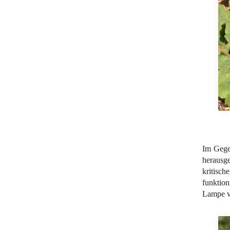
Im Gege
herausg
kritisch
funktion
Lampe v