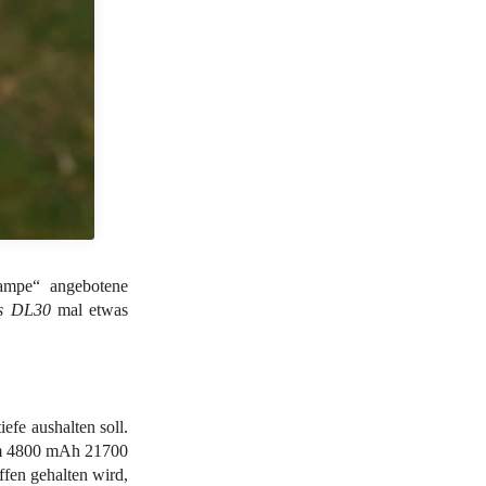
lampe“ angebotene
s DL30
mal etwas
fe aushalten soll.
nem 4800 mAh 21700
fen gehalten wird,