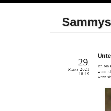
Sammy
Unte
29
Ich bin
März
2021
wenn ich
18:19
wenn si