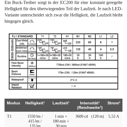
Ein Buck-Treiber sorgt in der EC200 für eine konstant geregelte
Helligkeit für den überwiegenden Teil der Laufzeit. Je nach LED-
Variante unterscheidet sich zwar die Helligkeit, die Laufzeit bleibt
hingegen gleich.
Modus
Helligkeit¹
Laufzeit¹
Intensität¹
Strom³
(Reichweite²)
T1
1550 lm /
1 min +
3600 cd
(120 m)
5,52 A
415 lm /
180 min +
135 lm
30 min