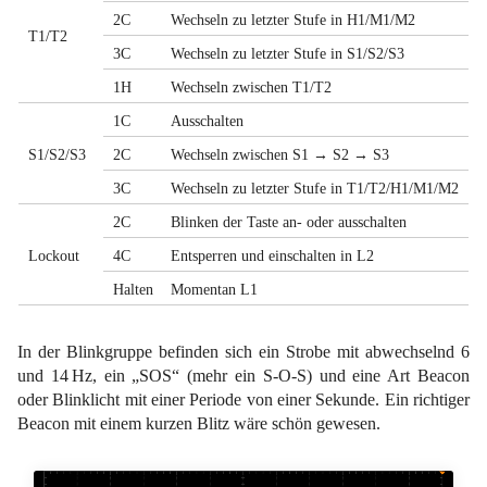
2C
Wechseln zu letzter Stufe in H1/M1/M2
T1/T2
3C
Wechseln zu letzter Stufe in S1/S2/S3
1H
Wechseln zwischen T1/T2
1C
Ausschalten
S1/S2/S3
2C
Wechseln zwischen S1 → S2 → S3
3C
Wechseln zu letzter Stufe in T1/T2/H1/M1/M2
2C
Blinken der Taste an- oder ausschalten
Lockout
4C
Entsperren und einschalten in L2
Halten
Momentan L1
In der Blinkgruppe befinden sich ein Strobe mit abwechselnd 6
und 14 Hz, ein „SOS“ (mehr ein S-O-S) und eine Art Beacon
oder Blinklicht mit einer Periode von einer Sekunde. Ein richtiger
Beacon mit einem kurzen Blitz wäre schön gewesen.