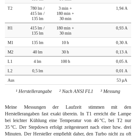
T2
780 lm /
3 min +
1,94 A
415 lm /
180 min +
135 lm
30 min
H1
415 lm /
180 min +
0,93 A
135 lm
30 min
M1
135 lm
10 h
0,30 A
M2
40 lm
30 h
0,13 A
L1
4 lm
100 h
0,05 A
L2
0,5 lm
0,01 A
Aus
53 µA
¹ Herstellerangabe ² Nach ANSI FL1 ³ Messung
Meine Messungen der Laufzeit stimmen mit den
Herstellerangaben fast exakt überein. In T1 erreicht die Lampe
bei leichter Kühlung eine Temperatur von 46 °C, bei T2 nur
35 °C. Der Stepdown erfolgt zeitgesteuert nach einer bzw. drei
Minuten. Der Hersteller empfiehlt daher, den Turbo nicht zu oft