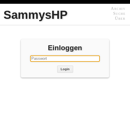
Archiv
SammysHP
Suche
Über
Einloggen
Login