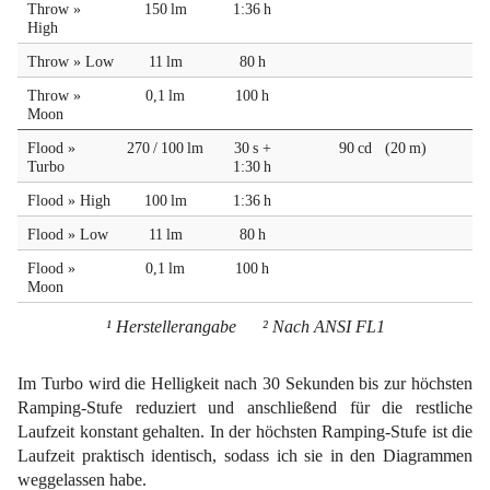
Throw »
150 lm
1:36 h
High
Throw » Low
11 lm
80 h
Throw »
0,1 lm
100 h
Moon
Flood »
270 / 100 lm
30 s +
90 cd
(20 m)
Turbo
1:30 h
Flood » High
100 lm
1:36 h
Flood » Low
11 lm
80 h
Flood »
0,1 lm
100 h
Moon
¹ Herstellerangabe ² Nach ANSI FL1
Im Turbo wird die Helligkeit nach 30 Sekunden bis zur höchsten
Ramping-Stufe reduziert und anschließend für die restliche
Laufzeit konstant gehalten. In der höchsten Ramping-Stufe ist die
Laufzeit praktisch identisch, sodass ich sie in den Diagrammen
weggelassen habe.