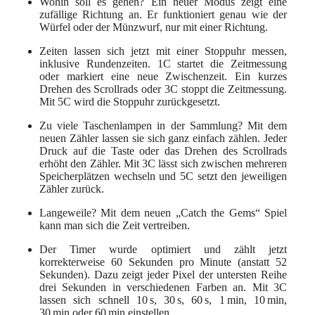
Wohin soll es gehen? Ein neuer Modus zeigt eine
zufällige Richtung an. Er funktioniert genau wie der
Würfel oder der Münzwurf, nur mit einer Richtung.
Zeiten lassen sich jetzt mit einer Stoppuhr messen,
inklusive Rundenzeiten. 1C startet die Zeitmessung
oder markiert eine neue Zwischenzeit. Ein kurzes
Drehen des Scrollrads oder 3C stoppt die Zeitmessung.
Mit 5C wird die Stoppuhr zurückgesetzt.
Zu viele Taschenlampen in der Sammlung? Mit dem
neuen Zähler lassen sie sich ganz einfach zählen. Jeder
Druck auf die Taste oder das Drehen des Scrollrads
erhöht den Zähler. Mit 3C lässt sich zwischen mehreren
Speicherplätzen wechseln und 5C setzt den jeweiligen
Zähler zurück.
Langeweile? Mit dem neuen „Catch the Gems“ Spiel
kann man sich die Zeit vertreiben.
Der Timer wurde optimiert und zählt jetzt
korrekterweise 60 Sekunden pro Minute (anstatt 52
Sekunden). Dazu zeigt jeder Pixel der untersten Reihe
drei Sekunden in verschiedenen Farben an. Mit 3C
lassen sich schnell 10 s, 30 s, 60 s, 1 min, 10 min,
30 min oder 60 min einstellen.