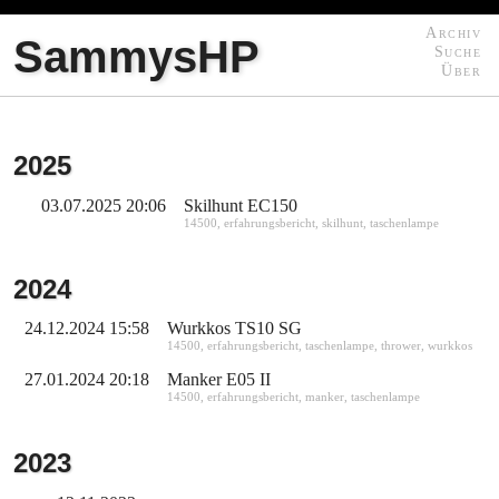
Archiv
SammysHP
Suche
Über
2025
03.07.2025 20:06
Skilhunt EC150
14500
,
erfahrungsbericht
,
skilhunt
,
taschenlampe
2024
24.12.2024 15:58
Wurkkos TS10 SG
14500
,
erfahrungsbericht
,
taschenlampe
,
thrower
,
wurkkos
27.01.2024 20:18
Manker E05 II
14500
,
erfahrungsbericht
,
manker
,
taschenlampe
2023