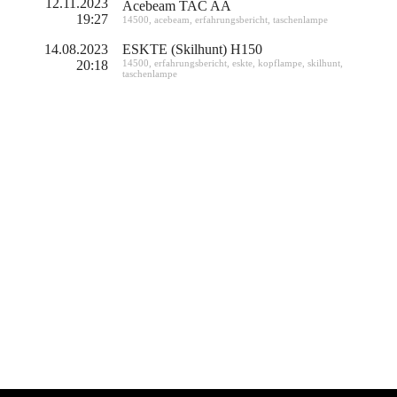
12.11.2023
Acebeam TAC AA
19:27
14500
,
acebeam
,
erfahrungsbericht
,
taschenlampe
14.08.2023
ESKTE (Skilhunt) H150
20:18
14500
,
erfahrungsbericht
,
eskte
,
kopflampe
,
skilhunt
,
taschenlampe