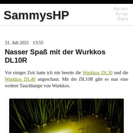
Archiv
SammysHP
Suche
Über
31
Juli
2021
13:55
Nasser Spaß mit der Wurkkos
DL10R
Vor einiger Zeit hatte ich mir bereits die
Wurkkos DL30
und die
Wurkkos DL40
angeschaut. Mit der
DL10R
gibt es nun eine
weitere Tauchlampe von Wurkkos.