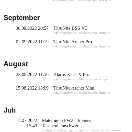
September
30.09.2022 20:57
ThruNite BSS V5
erfahrungsbericht
,
taschenlampe
,
thrunite
02.09.2022 11:19
ThruNite Archer Pro
erfahrungsbericht
,
taschenlampe
,
thrunite
August
28.08.2022 11:56
Klarus XT21X Pro
erfahrungsbericht
,
klarus
,
taschenlampe
15.08.2022 18:09
ThruNite Archer Mini
erfahrungsbericht
,
taschenlampe
,
thrunite
Juli
14.07.2022
Mateminco FW2 – kleines
15:49
Taschenlichtschwert
erfahrungsbericht
,
lep
,
mateminco
,
taschenlampe
,
thrower