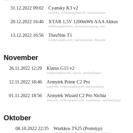
31.12.2022 09:02
Cyansky K3 v2
cyansky
,
erfahrungsbericht
,
taschenlampe
20.12.2022 16:46
XTAR 1,5V 1200mWh AAA Akkus
erfahrungsbericht
,
stromversorgung
,
xtar
13.12.2022 16:56
ThruNite T1
erfahrungsbericht
,
taschenlampe
,
thrunite
November
26.11.2022 12:29
Klarus G15 v2
erfahrungsbericht
,
klarus
,
taschenlampe
12.11.2022 18:46
Armytek Prime C2 Pro
armytek
,
erfahrungsbericht
,
taschenlampe
01.11.2022 18:56
Armytek Wizard C2 Pro Nichia
armytek
,
erfahrungsbericht
,
kopflampe
,
taschenlampe
Oktober
08.10.2022 22:35
Wurkkos TS25 (Prototyp)
erfahrungsbericht
,
taschenlampe
,
wurkkos