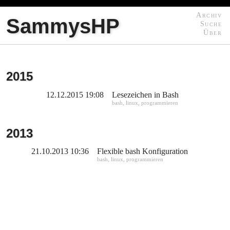
Archiv
SammysHP
Suche
Über
2015
12.12.2015 19:08
Lesezeichen in Bash
bash
,
linux
,
programmieren
2013
21.10.2013 10:36
Flexible bash Konfiguration
bash
,
linux
,
programmieren