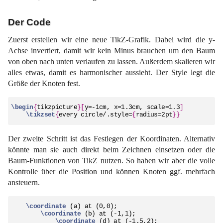
Der Code
Zuerst erstellen wir eine neue TikZ-Grafik. Dabei wird die y-
Achse invertiert, damit wir kein Minus brauchen um den Baum
von oben nach unten verlaufen zu lassen. Außerdem skalieren wir
alles etwas, damit es harmonischer aussieht. Der Style legt die
Größe der Knoten fest.
\begin
{
tikzpicture
}
[
y=-1cm, x=1.3cm, scale=1.3
]
\tikzset
{
every circle/.style=
{
radius=2pt
}
}
Der zweite Schritt ist das Festlegen der Koordinaten. Alternativ
könnte man sie auch direkt beim Zeichnen einsetzen oder die
Baum-Funktionen von TikZ nutzen. So haben wir aber die volle
Kontrolle über die Position und können Knoten ggf. mehrfach
ansteuern.
\coordinate
 (a) at (0,0);

\coordinate
 (b) at (-1,1);

\coordinate
 (d) at (-1.5,2);
