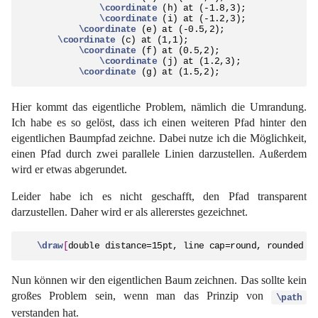
\coordinate
 (h) at (-1.8,3);

\coordinate
 (i) at (-1.2,3);

\coordinate
 (e) at (-0.5,2);

\coordinate
 (c) at (1,1);

\coordinate
 (f) at (0.5,2);

\coordinate
 (j) at (1.2,3);

\coordinate
 (g) at (1.5,2);
Hier kommt das eigentliche Problem, nämlich die Umrandung.
Ich habe es so gelöst, dass ich einen weiteren Pfad hinter den
eigentlichen Baumpfad zeichne. Dabei nutze ich die Möglichkeit,
einen Pfad durch zwei parallele Linien darzustellen. Außerdem
wird er etwas abgerundet.
Leider habe ich es nicht geschafft, den Pfad transparent
darzustellen. Daher wird er als allererstes gezeichnet.
\draw
[
double distance=15pt, line cap=round, rounded c
Nun können wir den eigentlichen Baum zeichnen. Das sollte kein
großes Problem sein, wenn man das Prinzip von
\path
verstanden hat.