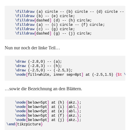
\filldraw
 (a) circle -- (b) circle -- (d) circle -- (i
\filldraw
 (b) -- (e) circle;

\filldraw
[
dashed
]
 (d) -- (h) circle;

\filldraw
 (a) -- (c) circle -- (f) circle;

\filldraw
 (c) -- (g) circle;

\filldraw
[
dashed
]
 (g) -- (j) circle;
Nun nur noch der linke Teil…
\draw
 (-2.8,0) -- (a);

\draw
 (-2.8,3) -- (h);

\draw
 (-2.5,0) -- (-2.5,3);

\node
[
fill=white, inner sep=8pt
]
 at (-2.5,1.5) 
{
$t 
\g
…sowie die Bezeichnung an den Blättern.
\node
[
below=5pt
]
 at (h) 
{
akz.
}
;

\node
[
below=5pt
]
 at (i) 
{
abl.
}
;

\node
[
below=5pt
]
 at (e) 
{
abl.
}
;

\node
[
below=5pt
]
 at (f) 
{
akz.
}
;

\node
[
below=5pt
]
 at (j) 
{
akz.
}
\end
{
tikzpicture
}