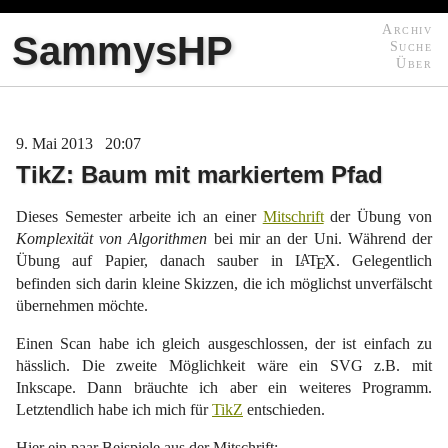
Archiv
SammysHP
Suche
Über
9
Mai
2013
20:07
TikZ: Baum mit markiertem Pfad
Dieses Semester arbeite ich an einer
Mitschrift
der Übung von
Komplexität von Algorithmen
bei mir an der Uni. Während der
Übung auf Papier, danach sauber in
L
T
X
. Gelegentlich
A
E
befinden sich darin kleine Skizzen, die ich möglichst unverfälscht
übernehmen möchte.
Einen Scan habe ich gleich ausgeschlossen, der ist einfach zu
hässlich. Die zweite Möglichkeit wäre ein SVG z.B. mit
Inkscape. Dann bräuchte ich aber ein weiteres Programm.
Letztendlich habe ich mich für
TikZ
entschieden.
Hier ein paar Beispiele aus der Mitschrift: