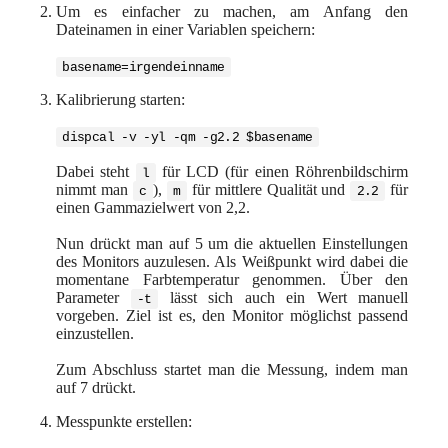
Um es einfacher zu machen, am Anfang den
Dateinamen in einer Variablen speichern:
basename=irgendeinname
Kalibrierung starten:
dispcal -v -yl -qm -g2.2 $basename
Dabei steht
für LCD (für einen Röhrenbildschirm
l
nimmt man
),
für mittlere Qualität und
für
c
m
2.2
einen Gammazielwert von 2,2.
Nun drückt man auf 5 um die aktuellen Einstellungen
des Monitors auzulesen. Als Weißpunkt wird dabei die
momentane Farbtemperatur genommen. Über den
Parameter
lässt sich auch ein Wert manuell
-t
vorgeben. Ziel ist es, den Monitor möglichst passend
einzustellen.
Zum Abschluss startet man die Messung, indem man
auf 7 drückt.
Messpunkte erstellen: