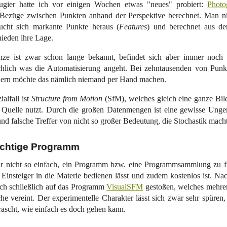
gier hatte ich vor einigen Wochen etwas "neues" probiert:
Photo
Bezüge zwischen Punkten anhand der Perspektive berechnet. Man n
sucht sich markante Punkte heraus (
Features
) und berechnet aus de
ieden ihre Lage.
ze ist zwar schon lange bekannt, befindet sich aber immer noch 
chlich was die Automatisierung angeht. Bei zehntausenden von Punk
dern möchte das nämlich niemand per Hand machen.
ialfall ist
Structure from Motion
(SfM), welches gleich eine ganze Bild
 Quelle nutzt. Durch die großen Datenmengen ist eine gewisse Ungen
nd falsche Treffer von nicht so großer Bedeutung, die Stochastik mach
ichtige Programm
gar nicht so einfach, ein Programm bzw. eine Programmsammlung zu f
 Einsteiger in die Materie bedienen lässt und zudem kostenlos ist. N
ich schließlich auf das Programm
VisualSFM
gestoßen, welches mehrere
he vereint. Der experimentelle Charakter lässt sich zwar sehr spüren
rascht, wie einfach es doch gehen kann.