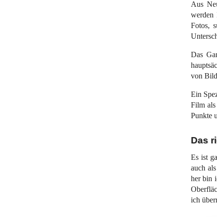
Aus Neu
werden 
Fotos, 
Untersch
Das Gan
hauptsä
von Bil
Ein Spez
Film als
Punkte u
Das r
Es ist 
auch als
her bin 
Oberfläc
ich über