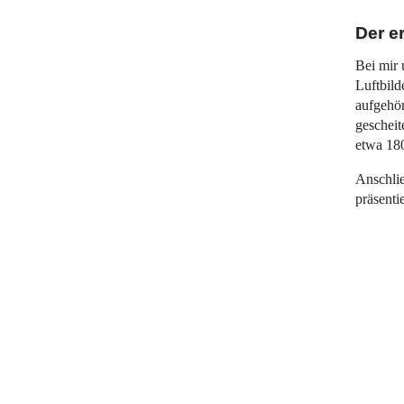
Der e
Bei mir 
Luftbild
aufgehö
gescheit
etwa 18
Anschli
präsenti