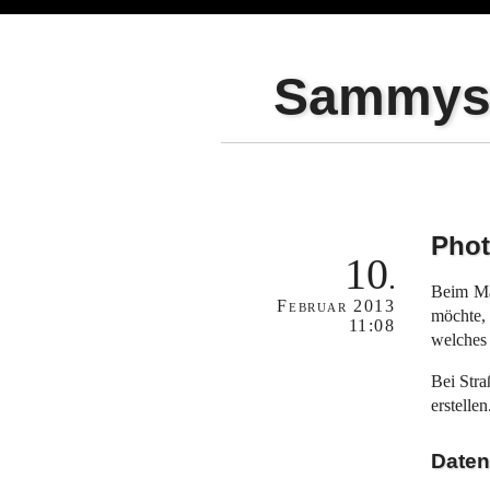
Sammy
Phot
10
Beim M
Februar
2013
möchte,
11:08
welches n
Bei Stra
erstelle
Daten