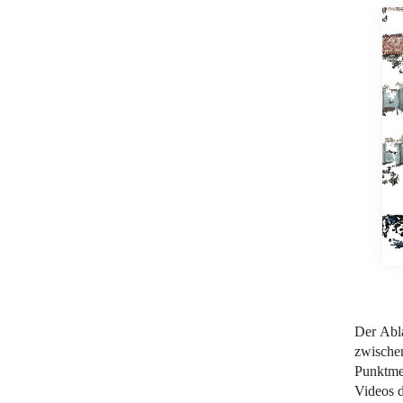
Der Abla
zwische
Punktmen
Videos d