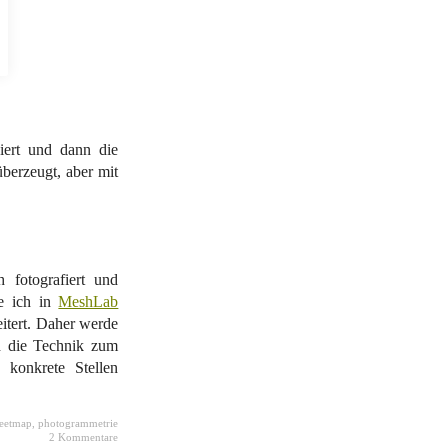
ziert und dann die
berzeugt, aber mit
 fotografiert und
be ich in
MeshLab
eitert. Daher werde
d die Technik zum
konkrete Stellen
reetmap
,
photogrammetrie
2 Kommentare