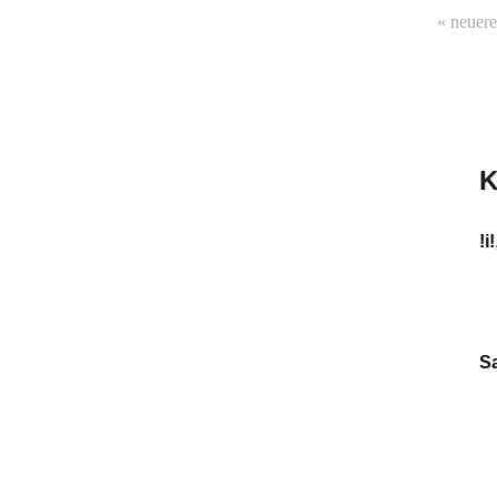
« neuere
K
!i!
S