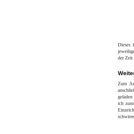
Dieses 
jeweili
der Zeit
Weiter
Zum Aus
anschli
geladen 
ich zum
Einzeic
schwirre