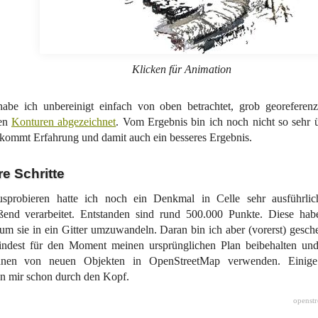
Klicken für Animation
habe ich unbereinigt einfach von oben betrachtet, grob georeferen
gen
Konturen abgezeichnet
. Vom Ergebnis bin ich noch nicht so sehr ü
 kommt Erfahrung und damit auch ein besseres Ergebnis.
e Schritte
probieren hatte ich noch ein Denkmal in Celle sehr ausführlich
eßend verarbeitet. Entstanden sind rund 500.000 Punkte. Diese ha
um sie in ein Gitter umzuwandeln. Daran bin ich aber (vorerst) gesch
indest für den Moment meinen ursprünglichen Plan beibehalten un
hnen von neuen Objekten in OpenStreetMap verwenden. Einige 
n mir schon durch den Kopf.
openst